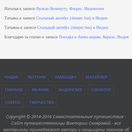
Наталья
к записи
Вулкан Келимуту, Флорес, Индонезия
Татьяна
к записи
Спальный автобус (sleeper bus) в Индии
Татьяны
к записи
Спальный автобус (sleeper bus) в Индии
Благодарю за статью
к записи
Поездка в Амма ашрам, Керала, Индия
ИНДИЯ
ВЬЕТНАМ
КАМБОДЖА
МАЛАЙЗИЯ
ТАИЛАНД
МЬЯНМА
ИНДОНЕЗИЯ
СИНГАПУР
СОВЕТЫ
ТВОРЧЕСТВО
Copyright © 2014-2016 Самостоятельные путешествия -
Сайт путешественницы Виктории Скляровой - все
материалы принадлежат автору и защищены законом об