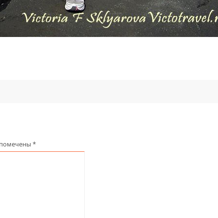
 помечены
*