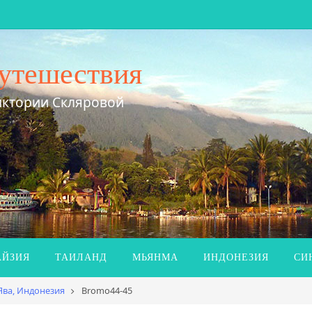
утешествия
иктории Скляровой
ЙЗИЯ
ТАИЛАНД
МЬЯНМА
ИНДОНЕЗИЯ
СИ
Ява, Индонезия
Bromo44-45