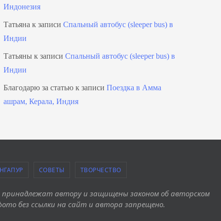
Индонезия
Татьяна
к записи
Спальный автобус (sleeper bus) в
Индии
Татьяны
к записи
Спальный автобус (sleeper bus) в
Индии
Благодарю за статью
к записи
Поездка в Амма
ашрам, Керала, Индия
НГАПУР
СОВЕТЫ
ТВОРЧЕСТВО
ы принадлежат автору и защищены законом об авторском
фото без ссылки на сайт и автора запрещено.