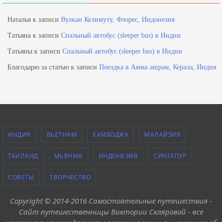
Наталья
к записи
Вулкан Келимуту, Флорес, Индонезия
Татьяна
к записи
Спальный автобус (sleeper bus) в Индии
Татьяны
к записи
Спальный автобус (sleeper bus) в Индии
Благодарю за статью
к записи
Поездка в Амма ашрам, Керала, Индия
ИНДИЯ
ВЬЕТНАМ
КАМБОДЖА
МАЛАЙЗИЯ
ТАИЛАНД
МЬЯНМА
ИНДОНЕЗИЯ
СИНГАПУР
СОВЕТЫ
ТВОРЧЕСТВО
Copyright © 2014-2016 Самостоятельные путешествия -
Сайт путешественницы Виктории Скляровой - все