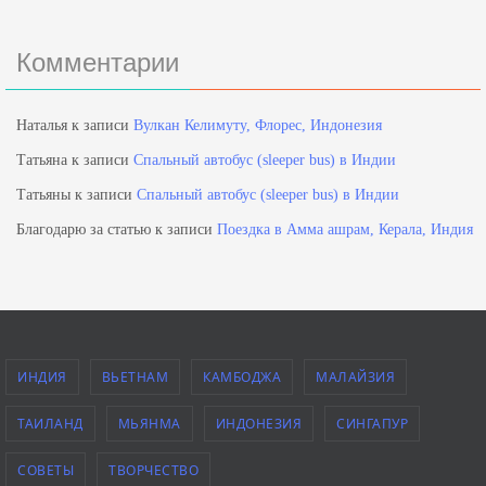
Комментарии
Наталья
к записи
Вулкан Келимуту, Флорес, Индонезия
Татьяна
к записи
Спальный автобус (sleeper bus) в Индии
Татьяны
к записи
Спальный автобус (sleeper bus) в Индии
Благодарю за статью
к записи
Поездка в Амма ашрам, Керала, Индия
ИНДИЯ
ВЬЕТНАМ
КАМБОДЖА
МАЛАЙЗИЯ
ТАИЛАНД
МЬЯНМА
ИНДОНЕЗИЯ
СИНГАПУР
СОВЕТЫ
ТВОРЧЕСТВО